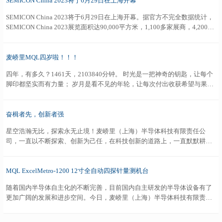
SEMICON China 2023将于6月29日在上海开幕
SEMICON China 2023将于6月29日在上海开幕。据官方不完全数据统计，
SEMICON China 2023展览面积达90,000平方米，1,100多家展商，4,200多
个展位，20多场同期会议和活动。展会覆盖芯片设计、制造、封测、设
备、材料、光伏、显示等全产业链，是全球规模最大、最具影响力的半导
体专业展。
麦峤里MQL四岁啦！！！
四年，有多久？1461天，2103840分钟。 时光是一把神奇的钥匙，让每个
脚印都坚实而有力量； 岁月是看不见的年轮，让每次付出收获希望与果
实。 愿麦峤里在以后的日子里，不断超越、不断颠覆！ 乘“四”而上，再谱
华章；同行四载，一路有你！ 四周年快乐！！！
奋楫者先，创新者强
星空浩瀚无比，探索永无止境！麦峤里（上海）半导体科技有限责任公
司，一直以不断探索、创新为己任，在科技创新的道路上，一直默默耕
耘。截止到2023年，麦峤里（上海）半导体科技有限责任公司已经在导电
薄膜多探针测量装置、晶圆导电薄膜加工系统、导电薄膜多探针测量装置
及其测量方法、导电薄膜方块电阻多探针测量方法及测量头方面获得专利
MQL ExcelMetro-1200 12寸全自动四探针量测机台
技术。在接下来的时间，我司会继续加强技术开发，不断进行技术升级。
随着国内半导体自主化的不断完善，目前国内自主研发的半导体设备有了
百舸争流，奋楫者先，千帆竟发，创新者强！
更加广阔的发展和进步空间。今日，麦峤里（上海）半导体科技有限责任
公司的12寸全自动四探针量测机台进入我国存储芯片设计生产的龙头企
业。