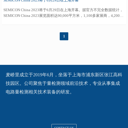
SEMICON China 2023将于6月29日在上海开幕
SEMICON China 2023将于6月29日在上海开幕。据官方不完全数据统计，
SEMICON China 2023展览面积达90,000平方米，1,100多家展商，4,200多
个展位，20多场同期会议和活动。展会覆盖芯片设计、制造、封测、设
备、材料、光伏、显示等全产业链，是全球规模最大、最具影响力的半导
体专业展。
1
麦峤里成立于2019年6月，坐落于上海市浦东新区张江高科
技园区。公司聚焦于量检测领域前沿技术，专业从事集成
电路量检测相关技术装备的研发。
CONTACT US